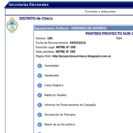
Secretarías Electorales
Funciones y atribuciones
DISTRITO de Chaco
Agrupaciones Políticas - PARTIDOS DE DISTRITO
PARTIDO PROYECTO SUR
180
Sigla:
Número:
09/02/2012
Fecha de Reconocimiento:
MITRE N° 285
Domicilio Legal:
MITRE N° 285
Sede partidaria:
http://proyectosurchaco.blogspot.com.ar
Página Web:
Autoridades
Apoderados
Carta Orgánica
Balances Anuales
Informes de Financiamiento de Campaña
Declaración de Principios
Bases de acción política