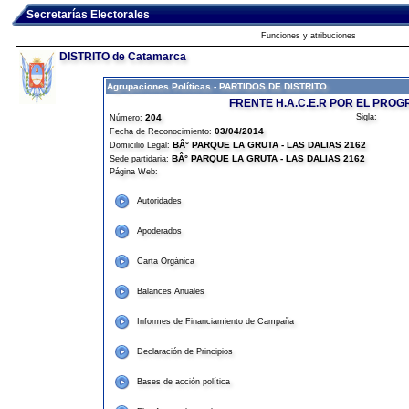
Secretarías Electorales
Funciones y atribuciones
DISTRITO de Catamarca
Agrupaciones Políticas - PARTIDOS DE DISTRITO
FRENTE H.A.C.E.R POR EL PROG
204
Sigla:
Número:
03/04/2014
Fecha de Reconocimiento:
BÂ° PARQUE LA GRUTA - LAS DALIAS 2162
Domicilio Legal:
BÂ° PARQUE LA GRUTA - LAS DALIAS 2162
Sede partidaria:
Página Web:
Autoridades
Apoderados
Carta Orgánica
Balances Anuales
Informes de Financiamiento de Campaña
Declaración de Principios
Bases de acción política