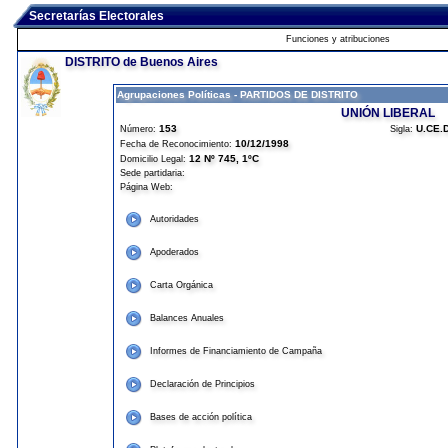
Secretarías Electorales
Funciones y atribuciones
DISTRITO de Buenos Aires
Agrupaciones Políticas - PARTIDOS DE DISTRITO
UNIÓN LIBERAL
153
U.CE.
Número:
Sigla:
10/12/1998
Fecha de Reconocimiento:
12 Nº 745, 1ºC
Domicilio Legal:
Sede partidaria:
Página Web:
Autoridades
Apoderados
Carta Orgánica
Balances Anuales
Informes de Financiamiento de Campaña
Declaración de Principios
Bases de acción política