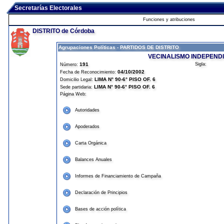
Secretarías Electorales
Funciones y atribuciones
DISTRITO de Córdoba
Agrupaciones Políticas - PARTIDOS DE DISTRITO
VECINALISMO INDEPEND
191
Sigla:
Número:
04/10/2002
Fecha de Reconocimiento:
LIMA N° 90-6° PISO OF. 6
Domicilio Legal:
LIMA N° 90-6° PISO OF. 6
Sede partidaria:
Página Web:
Autoridades
Apoderados
Carta Orgánica
Balances Anuales
Informes de Financiamiento de Campaña
Declaración de Principios
Bases de acción política