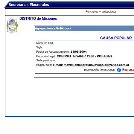
Secretarías Electorales
Funciones y atribuciones
DISTRITO de Misiones
Agrupaciones Políticas -
CAUSA POPULAR
153
Número:
Sigla:
14/09/2004
Fecha de Reconocimiento:
CORONEL ALVAREZ 2668 - POSADAS
Domicilio Legal:
Sede partidaria:
e-mail: movimientoparaunnuevopais@yahoo.com.ar
Página Web:
Registr
Información Institucional: