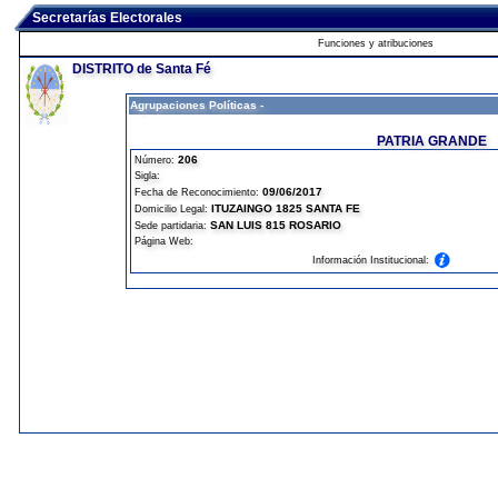
Secretarías Electorales
Funciones y atribuciones
DISTRITO de Santa Fé
Agrupaciones Políticas -
PATRIA GRANDE
206
Número:
Sigla:
09/06/2017
Fecha de Reconocimiento:
ITUZAINGO 1825 SANTA FE
Domicilio Legal:
SAN LUIS 815 ROSARIO
Sede partidaria:
Página Web:
Información Institucional: