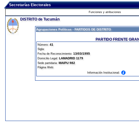
Secretarías Electorales
Funciones y atribuciones
DISTRITO de Tucumán
Agrupaciones Políticas - PARTIDOS DE DISTRITO
PARTIDO FRENTE GRA
41
Número:
Sigla:
13/03/1995
Fecha de Reconocimiento:
LAMADRID 1179
Domicilio Legal:
MAIPU 982
Sede partidaria:
Página Web:
Información Institucional: