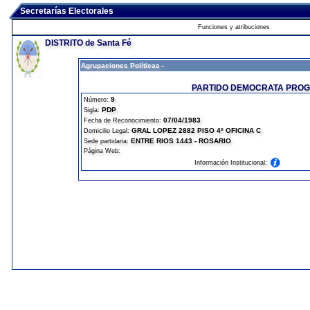
Secretarías Electorales
Funciones y atribuciones
DISTRITO de Santa Fé
Agrupaciones Políticas -
PARTIDO DEMOCRATA PROG
9
Número:
PDP
Sigla:
07/04/1983
Fecha de Reconocimiento:
GRAL LOPEZ 2882 PISO 4º OFICINA C
Domicilio Legal:
ENTRE RIOS 1443 - ROSARIO
Sede partidaria:
Página Web:
Información Institucional: