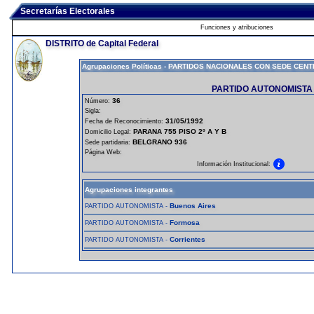
Secretarías Electorales
Funciones y atribuciones
DISTRITO de Capital Federal
Agrupaciones Políticas - PARTIDOS NACIONALES CON SEDE CENT
PARTIDO AUTONOMISTA 
36
Número:
Sigla:
31/05/1992
Fecha de Reconocimiento:
PARANA 755 PISO 2º A Y B
Domicilio Legal:
BELGRANO 936
Sede partidaria:
Página Web:
Información Institucional:
Agrupaciones integrantes
Buenos Aires
PARTIDO AUTONOMISTA -
Formosa
PARTIDO AUTONOMISTA -
Corrientes
PARTIDO AUTONOMISTA -