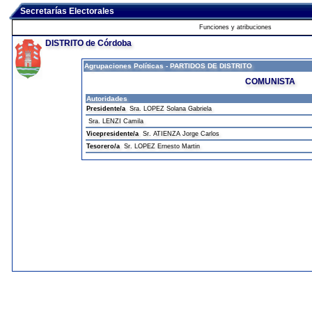
Secretarías Electorales
Funciones y atribuciones
DISTRITO de Córdoba
Agrupaciones Políticas - PARTIDOS DE DISTRITO
COMUNISTA
Autoridades
Presidente/a
Sra. LOPEZ Solana Gabriela
Sra. LENZI Camila
Vicepresidente/a
Sr. ATIENZA Jorge Carlos
Tesorero/a
Sr. LOPEZ Ernesto Martin