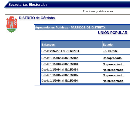
Secretarías Electorales
Funciones y atribuciones
DISTRITO de Córdoba
Agrupaciones Políticas - PARTIDOS DE DISTRITO
UNIÓN POPULAR
Balances
Estado
En Trámite
Desde:
28/4/2011
al
31/12/2011
Desaprobado
Desde:
1/1/2012
al
31/12/2012
Desde:
1/1/2013
al
31/12/2013
No presentado
Desde:
1/1/2014
al
31/12/2014
No presentado
Desde:
1/1/2015
al
31/12/2015
No presentado
Desde:
1/1/2016
al
31/12/2016
No presentado