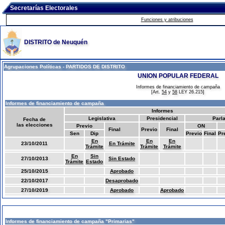
Secretarías Electorales
Funciones y atribuciones
DISTRITO de Neuquén
Agrupaciones Políticas - PARTIDOS DE DISTRITO
UNION POPULAR FEDERAL
Informes de financiamiento de campaña
[Art.
54
y
58
LEY 26.215]
Informes de financiamiento de campaña
Informes
Legislativa
Presidencial
Parl
Fecha de
las elecciones
Previo
ON
Final
Previo
Final
Sen
Dip
Previo
Final
Pr
En
En
En
23/10/2011
En Trámite
Trámite
Trámite
Trámite
En
Sin
27/10/2013
Sin Estado
Trámite
Estado
25/10/2015
Aprobado
22/10/2017
Desaprobado
27/10/2019
Aprobado
Aprobado
Informes de financiamiento de campaña "Primarias"